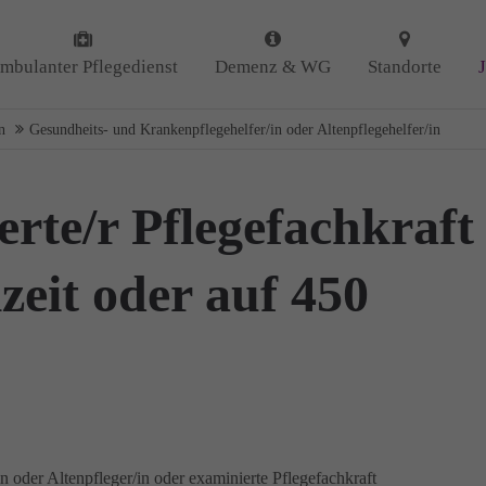
 uns
Kontakt
mbulanter Pflegedienst
Demenz & WG
Standorte
Amicus Pflege GmbH & Co 
 uns als ambulanter Pflegedienst
n
Gesundheits- und Krankenpflegehelfer/in oder Altenpflegehelfer/in
Lipper Weg 11a
gemeinschaften für Senioren
45770 Marl
iert. Mit der Spezialisierung im
Demenz erleben wir immer wieder
ierte/r Pflegefachkraft
GUTES
tun.
Sie haben Fragen?
n
DANKE
für Ihr Feedback!
02365 955 88 88
lzeit oder auf 450
Schreiben Sie uns per Ema
info@amicus-pflege.de
n oder Altenpfleger/in oder examinierte Pflegefachkraft