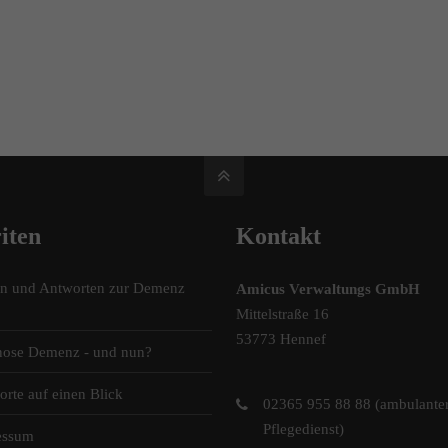
iten
Kontakt
en und Antworten zur Demenz
Amicus Verwaltungs GmbH
Mittelstraße 16
53773 Hennef
nose Demenz - und nun?
orte auf einen Blick
02365 955 88 88 (ambulante
Pflegedienst)
essum