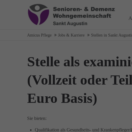
Login
Über
A
Benutzername
Wir haben
Amicus Pflege
Jobs & Karriere
Stellen in Sankt Augusti
auf Wohn
spezialis
Bereich 
Stelle als examin
Passwort
das wir
Wir sage
(Vollzeit oder Tei
Euro Basis)
Anmelden
Register
|
Lost your password?
Sie bieten:
Qualifikation als Gesundheits- und Krankenpfleger/i