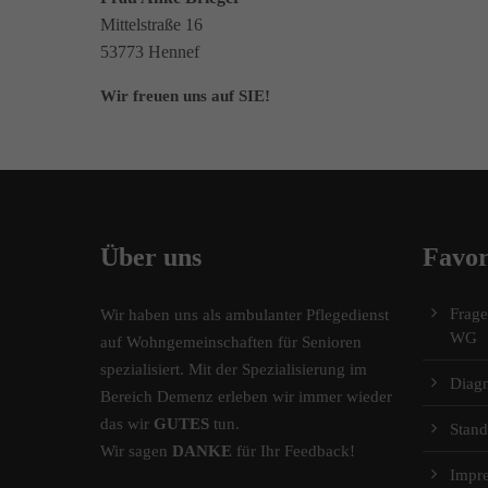
Mittelstraße 16
53773 Hennef
Wir freuen uns auf SIE!
Über uns
Favor
Frag
Wir haben uns als ambulanter Pflegedienst
WG
auf Wohngemeinschaften für Senioren
spezialisiert. Mit der Spezialisierung im
Diag
Bereich Demenz erleben wir immer wieder
das wir
GUTES
tun.
Stand
Wir sagen
DANKE
für Ihr Feedback!
Impr