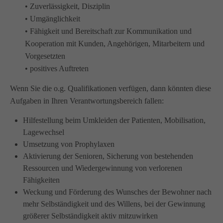
• Zuverlässigkeit, Disziplin
Wir haben uns als ambulanter Pflegedienst auf
• Umgänglichkeit
Wohngemeinschaften für Senioren spezialisiert. Mit der
• Fähigkeit und Bereitschaft zur Kommunikation und
Spezialisierung im Bereich Demenz erleben wir immer wieder
Kooperation mit Kunden, Angehörigen, Mitarbeitern und
das wir
GUTES
tun.
Vorgesetzten
Wir sagen
DANKE
für Ihr Feedback!
• positives Auftreten
Wenn Sie die o.g. Qualifikationen verfügen, dann könnten diese
Aufgaben in Ihren Verantwortungsbereich fallen:
Kontakt
Hilfestellung beim Umkleiden der Patienten, Mobilisation,
Lagewechsel
Amicus Pflege GmbH & Co KG
Umsetzung von Prophylaxen
Lipper Weg 11a
Aktivierung der Senioren, Sicherung von bestehenden
45770 Marl
Ressourcen und Wiedergewinnung von verlorenen
Fähigkeiten
Sie haben Fragen?
Weckung und Förderung des Wunsches der Bewohner nach
02365 955 88 88
mehr Selbständigkeit und des Willens, bei der Gewinnung
größerer Selbständigkeit aktiv mitzuwirken
Schreiben Sie uns per Email