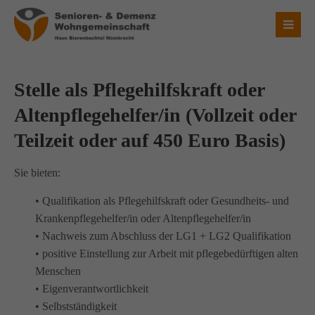
Login
Benutzername
Stelle als Pflegehilfskraft oder
Altenpflegehelfer/in (Vollzeit oder
Teilzeit oder auf 450 Euro Basis)
Passwort
Sie bieten:
• Qualifikation als Pflegehilfskraft oder Gesundheits- und
Anmelden
Krankenpflegehelfer/in oder Altenpflegehelfer/in
• Nachweis zum Abschluss der LG1 + LG2 Qualifikation
• positive Einstellung zur Arbeit mit pflegebedürftigen alten
Register
|
Lost your password?
Menschen
• Eigenverantwortlichkeit
Über uns
• Selbstständigkeit